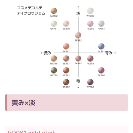
黄み×淡
GD081 gold glint