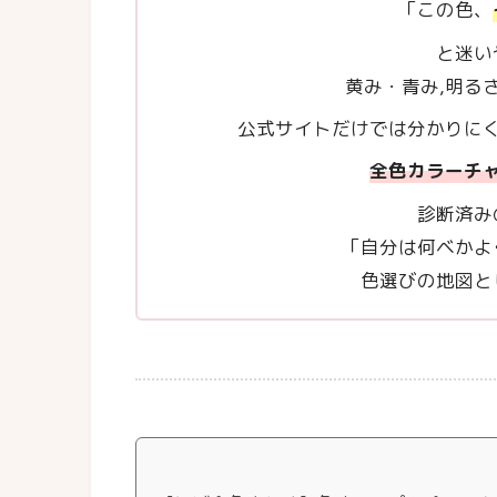
「この色、
と迷い
黄み・青み,明る
公式サイトだけでは分かりに
全色カラーチ
診断済み
「自分は何ベかよ
色選びの地図と