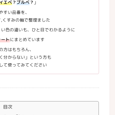
イエベ
？
ブルベ
？
」
やすい品番を、
さ,くすみの軸で整理ました
くい色の違いも、ひと目でわかるように
ャート
にまとめています
の方はもちろん、
く分からない」という方も
して使ってみてください
目次