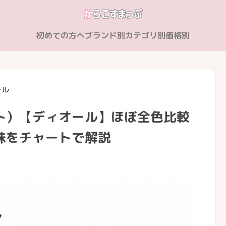
初めての方へ
ブランド別
カテゴリ別
価格別
ール
ト）【ディオール】ほぼ全色比較
味をチャートで解説