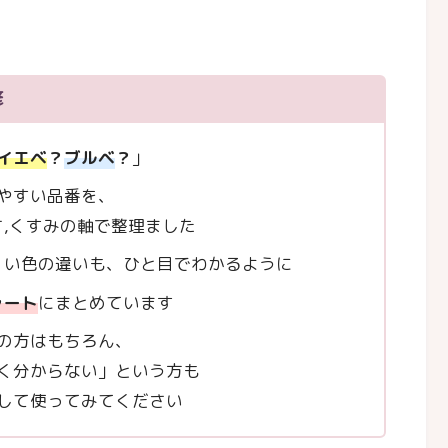
修
イエベ
？
ブルベ
？
」
やすい品番を、
さ,くすみの軸で整理ました
くい色の違いも、ひと目でわかるように
ャート
にまとめています
の方はもちろん、
く分からない」という方も
して使ってみてください