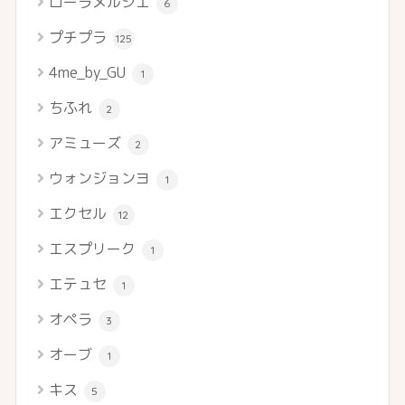
ローラメルシエ
6
プチプラ
125
4me_by_GU
1
ちふれ
2
アミューズ
2
ウォンジョンヨ
1
エクセル
12
エスプリーク
1
エテュセ
1
オペラ
3
オーブ
1
キス
5