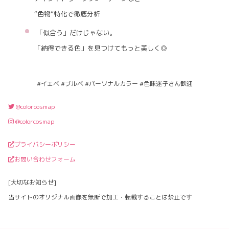
“色物”特化で徹底分析
「似合う」だけじゃない。
「納得できる色」を見つけてもっと美しく◎
#イエベ #ブルベ #パーソナルカラー #色味迷子さん歓迎
@colorcosmap
@colorcosmap
プライバシーポリシー
お問い合わせフォーム
[大切なお知らせ]
当サイトのオリジナル画像を無断で加工・転載することは禁止です