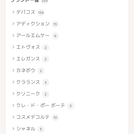
ブランド一覧
255
デパコス
126
アディクション
13
アールエムケー
6
エトヴォス
2
エレガンス
2
カネボウ
2
クラランス
3
クリニーク
2
クレ・ド・ポー ボーテ
5
コスメデコルテ
10
シャネル
3