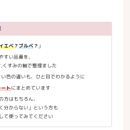
修
イエベ
？
ブルベ
？
」
やすい品番を、
さ,くすみの軸で整理ました
くい色の違いも、ひと目でわかるように
ャート
にまとめています
の方はもちろん、
く分からない」という方も
して使ってみてください