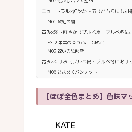
M07 焦がしパンの運命
ニュートラル×鮮やか〜暗（どちらにも馴
M01 深紅の闇
青み×淡〜鮮やか（ブルベ夏・ブルベ冬に
EX-2 羊雲のゆりかご（限定）
M03 祝いの紙吹雪
青み×くすみ（ブルベ夏・ブルベ冬におす
M08 どよめくバンケット
【ほぼ全色まとめ】色味マ