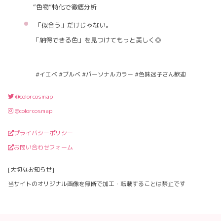
“色物”特化で徹底分析
「似合う」だけじゃない。
「納得できる色」を見つけてもっと美しく◎
#イエベ #ブルベ #パーソナルカラー #色味迷子さん歓迎
@colorcosmap
@colorcosmap
プライバシーポリシー
お問い合わせフォーム
[大切なお知らせ]
当サイトのオリジナル画像を無断で加工・転載することは禁止です