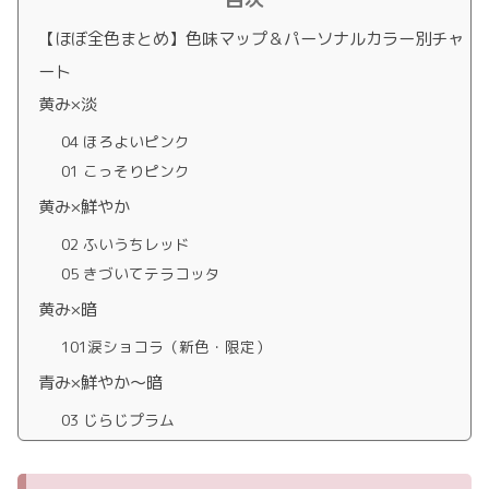
【ほぼ全色まとめ】色味マップ＆パーソナルカラー別チャ
ート
黄み×淡
04 ほろよいピンク
01 こっそりピンク
黄み×鮮やか
02 ふいうちレッド
05 きづいてテラコッタ
黄み×暗
101涙ショコラ（新色・限定）
青み×鮮やか〜暗
03 じらじプラム