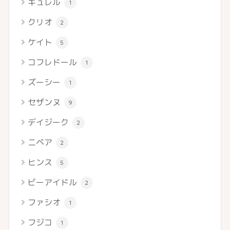
キュレル
1
クリオ
2
ケイト
5
コフレドール
1
ズーシー
1
セザンヌ
9
デイジーク
2
ニベア
2
ヒンス
5
ビーアイドル
2
ファシオ
1
フジコ
1