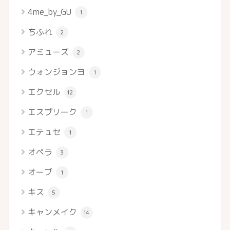
4me_by_GU
1
ちふれ
2
アミューズ
2
ウォンジョンヨ
1
エクセル
12
エスプリーク
1
エテュセ
1
オペラ
3
オーブ
1
キス
5
キャンメイク
14