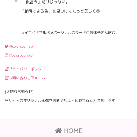
「似合う」だけじゃない。
「納得できる色」を見つけてもっと美しく◎
#イエベ #ブルベ #パーソナルカラー #色味迷子さん歓迎
@colorcosmap
@colorcosmap
プライバシーポリシー
お問い合わせフォーム
[大切なお知らせ]
当サイトのオリジナル画像を無断で加工・転載することは禁止です
HOME