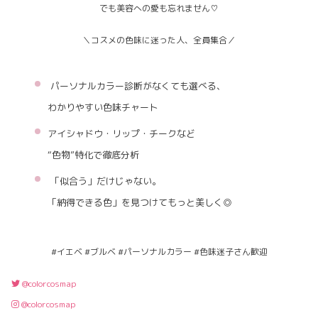
でも美容への愛も忘れません♡
＼コスメの色味に迷った人、全員集合／
パーソナルカラー診断がなくても選べる、
わかりやすい色味チャート
アイシャドウ・リップ・チークなど
“色物”特化で徹底分析
「似合う」だけじゃない。
「納得できる色」を見つけてもっと美しく◎
#イエベ #ブルベ #パーソナルカラー #色味迷子さん歓迎
@colorcosmap
@colorcosmap